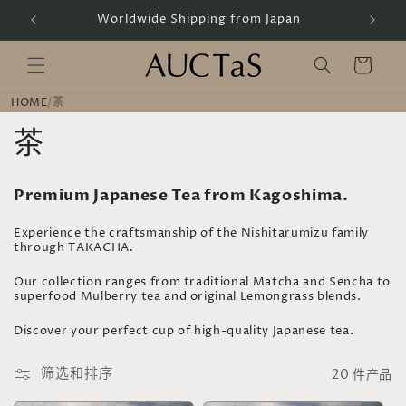
跳到内
Handcrafted by Artisans
容
购
物
车
HOME
/
茶
收
茶
藏
Premium Japanese Tea from Kagoshima.
:
Experience the craftsmanship of the Nishitarumizu family
through TAKACHA.
Our collection ranges from traditional Matcha and Sencha to
superfood Mulberry tea and original Lemongrass blends.
Discover your perfect cup of high-quality Japanese tea.
筛选和排序
20 件产品