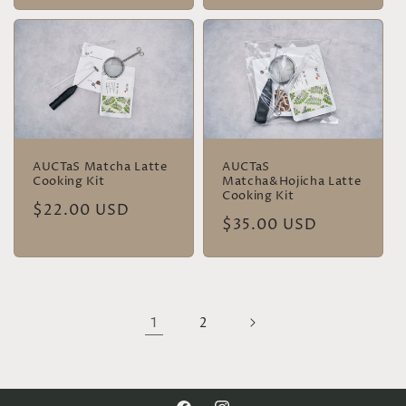
价
价
格
格
AUCTaS Matcha Latte
AUCTaS
Cooking Kit
Matcha&Hojicha Latte
Cooking Kit
常
$22.00 USD
常
$35.00 USD
规
规
价
价
格
格
1
2