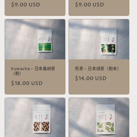
常
$9.00 USD
常
$9.00 USD
规
规
价
价
格
格
Kuwacha – 日本桑树茶
煎茶 – 日本绿茶（粉末）
（粉）
常
$14.00 USD
常
$18.00 USD
规
规
价
价
格
格