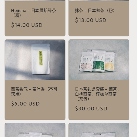
Hojicha – 日本烘焙绿茶
抹茶 – 日本抹茶（粉）
（粉）
常
$18.00 USD
常
$14.00 USD
规
规
价
价
格
格
煎茶香气 – 茶叶香（不可
日本茶礼盒套装 – 煎茶、
饮用）
白桃煎茶、柠檬草煎茶
（茶包）
常
$5.00 USD
常
$30.00 USD
规
规
价
价
格
格