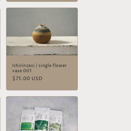
价
格
Ichirinzasi / single flower
vase 001
常
$75.00 USD
规
价
格