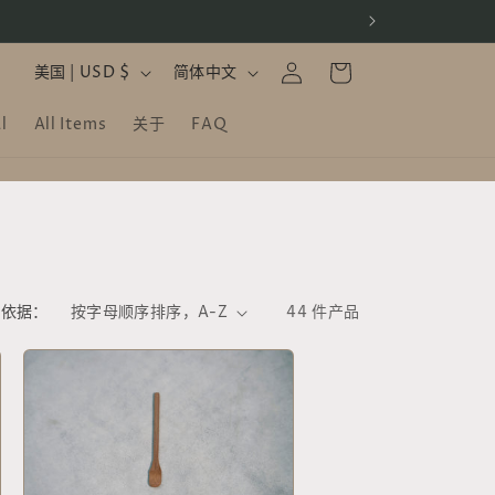
购
登
国
语
物
美国 | USD $
简体中文
录
家
言
车
l
All Items
关于
FAQ
/
地
区
序依据：
44 件产品