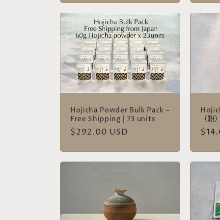
价
价
格
格
Hojicha Powder Bulk Pack –
Hoji
Free Shipping | 23 units
（粉
常
$292.00 USD
常
$14
规
规
价
价
格
格