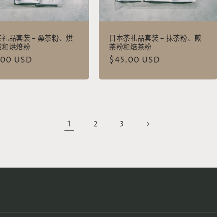
礼品套装 – 桑茶粉、烘
日本茶礼品套装 – 抹茶粉、煎
袋和烘焙粉
茶粉和焙茶粉
.00 USD
常
$45.00 USD
规
价
格
1
2
3