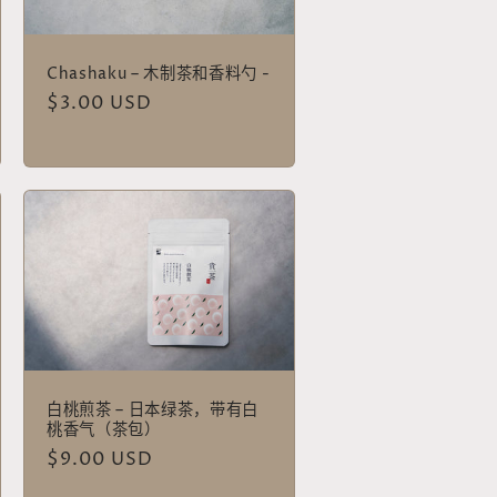
Chashaku – 木制茶和香料勺 -
常
$3.00 USD
规
价
格
白桃煎茶 – 日本绿茶，带有白
桃香气（茶包）
常
$9.00 USD
规