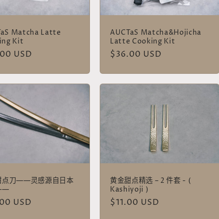
aS Matcha Latte
AUCTaS Matcha&Hojicha
ing Kit
Latte Cooking Kit
.00 USD
常
$36.00 USD
规
价
格
甜点刀——灵感源自日本
黄金甜点精选 – 2 件套 - (
——
Kashiyoji )
.00 USD
常
$11.00 USD
规