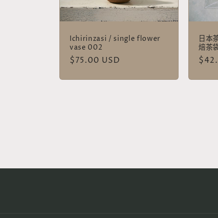
Ichirinzasi / single flower
日本茶
vase 002
焙茶
常
$75.00 USD
常
$42
规
规
价
价
格
格