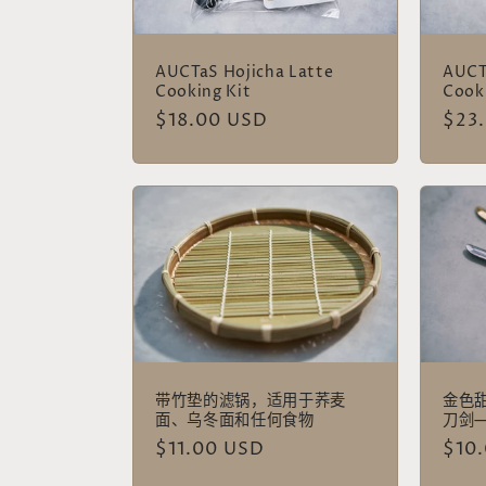
AUCTaS Hojicha Latte
AUCT
Cooking Kit
Cook
常
$18.00 USD
常
$23
规
规
价
价
格
格
带竹垫的滤锅，适用于荞麦
金色
面、乌冬面和任何食物
刀剑
常
$11.00 USD
常
$10
规
规