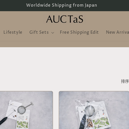
Handcrafted by Artisans
Lifestyle
Gift Sets
Free Shipping Edit
New Arriva
排